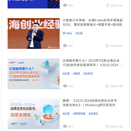
2318
2021-09-16
大鱼智行车李威：出海E-bike实现年增速超
100%，靠的是聚焦细分+增量市场+微创新
#E-bike
#出海
2427
2023-08-14
出海融资看什么？2023年153家出海企业，
172起融资背后规律探寻｜《2023-2024 品
牌全球化白皮书》解读01期
#出海
#融资
#全球化
3957
2024-01-04
重磅！《2023-2024品牌全球化白皮书：
深度全球化》｜Morketing研究院发布
#出海
#跨境电商
#全球化
2499
2024-01-04