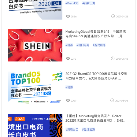
#BrandOS
#品牌出海
2836
2021-01-28
MorketingGlobal每日监测6.15：中国跨境
电商Shein在美遭遇知识产权纠纷；5月移
动游戏收入规模达186亿元：字节跳动跻身
前十
#出海
#出口电商
#游戏出海
2270
2021-06-15
2021Q2 BrandOS TOP100出海品牌社交影
响力榜单发布：6大策略应对IDFA新
政！|Morketing研究院榜单
#出海
2209
2021-08-06
​【重磅】Morketing研究院发布《2021-
2022跨境出口电商增长白皮书》，SHIEN
占TOP50热门独立站总流量超四成
#跨境出口
#品牌出海