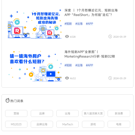
深度 ｜ 1个月怒赚近亿元，短剧出海
APP「ReelShort」为何能“走红”？
#短剧
#出海
#APP
6028
2024-05-29
海外短剧APP“全景图” |
MorketingResearch行研·短剧02期
#短剧
#出海
#APP
4632
2024-05-29
热门词条
营销
品牌
出海
第八届灵眸大赏
新消费
MS2023
品牌出海
MarTech
游戏
电商