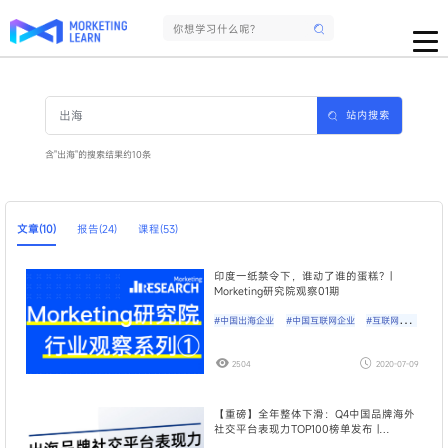
站内搜索
含"出海"的搜索结果约10条
文章(10)
报告(24)
课程(53)
印度一纸禁令下，谁动了谁的蛋糕？|
Morketing研究院观察01期
#中国出海企业
#中国互联网企业
#互联网出海
企业
2504
2020-07-09
【重磅】全年整体下滑：Q4中国品牌海外
社交平台表现力TOP100榜单发布 |
Morketing研究院榜单