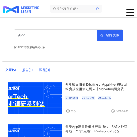
站内搜索
含"APP"的搜索结果约6条
文章(6)
报告(8)
课程(0)
开年投后估值16亿美元，AppsFlyer将归因
维度从应用演进到人 | Morketing研究院
MarTech行业调研02期
#归因领域
#归因分析
#MarTech
2354
2021-05-12
垂类App流量价值被严重低估，BAT之外可
再造一个“广点通” | Morketing研究院
MarTech行业调研05期