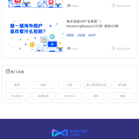
6030
2024-05-29
海外短剧APP“全景图” |
MorketingResearch行研·短剧02期
#短剧
#出海
#APP
4635
2024-05-29
热门词条
营销
品牌
出海
第八届灵眸大赏
新消费
MS2023
品牌出海
MarTech
游戏
电商