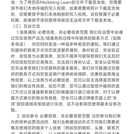
地：为了将您在Morketing Learn的文件下载至本地，您需要
授予我们本地存储的写入权限；如果需要将照片下载至本地
的，您需要授予我们本地相册的写入权限。该权限属于必要
权限，拒绝授予该权限将导致您无法将文件下载至本地。
（三）互动交流
1.消息通知 必要信息、非必要信息范围 我们在运营中会通
过您在使用产品及/或服务的过程中所提供的联系方式（如联
系电话），向您同时发送一种或多种类型的通知。我们通过
您提供的联系方式向您发送服务通知、身份验证、安全验证
时，该信息为必要信息，如您不提供可能导致我们无法及时
向您告知您的交易情况、无法进行身份认证、安全认证导致
您无法享受我们为您提供的基本服务。我们也可能通过您提
供的联系方式向您发送用户使用体验调研、优惠权益等商业
性信息，以上信息为非必要信息，您可以自主选择是否接收
我们的商业性信息。如您不愿，您可以通过短信中提供的退
订方式以及直接联系我们的客服进行退订或关闭；对于以弹
窗方式展示的商业性信息，您也可以通过弹窗页面上的“关
闭”按钮或相关按钮进行关闭，这不会影响您使用基本业务功
能。
2. 活动参与 必要信息、非必要信息范围 当您参与我们举
办的各种运营活动时，我们会根据活动形式不同我们需要收
集及使用您的相关个人信息（例如您的昵称、头像、联系方
式、账户等级等）。以上信息为非必要信息，您可以自主选