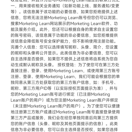
一，用来接收相关业务通知（如新功能上线、服务通知/变更
等）。该信息属于该功能的必要信息，如果您拒绝提供上述
信息，您将无法注册Morketing Learn账号但您仍可以浏览、
搜索Morketing Learn网站展示的Morketing Learn软件、功
能及服务介绍。此外，您还可以根据自身的需求自主设置您
的账号密码，该信息属于功能的非必要信息，如您拒维提供
该信息会降低账号安全保护能力，但不影响使用注册功能。
完善个人信息：您可以选择填写昵称、头像、简介，您设置
的昵称和头像将公开显示。此类信息为非必要信息，您可以
自主选择是否提供，如果您不提供上述信息将由系统为您自
动生成默认昵称及头像。 授权登陆：为了使您可在第三方处
直接注册、登录、使用Morketing Learn，或使用第三方账号
注册、登录、使用Morketing Learn，我们可能会根据您的单
独同意从第三方处获取您的第三方账户信息，如：手机号、
昵称、第三方用户ID等（以实际授权页面提示为准），并与
您的Morketing Learn账号进行绑定（已注册Morketing
Learn账户的用户）或为您注册Morketing Learn账户并绑定
（未注册Morketing Learn账户的用户）。为了使您可以便捷
地注册第三方账户或通过Morketing Learn账号直接登录使用
第三方产品或服务，我们会在经您单独同意后向第三方提供
您的账户信息（头像、昵称及其他页面提示的信息）。此类
信息为非必要信息，您可以自主选择是否授权，如果您选择