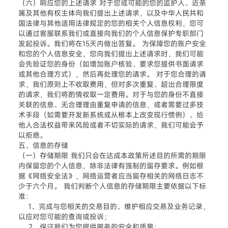
（六）响应您的上述请求 对于您或可能的您的监护人、近亲
属及其他有权主体向我们提出上述请求，以及中华人民共和
国法律与其他适用法律规定的您的相关个人信息权利，您可
以通过客服联系我们或直接向我们的个人信息保护专职部门
发起投诉。我们将在15天内做出答复。 为保障您的账户安全
和您的个人信息安全，您向我们提出上述请求时，我们可能
会先验证您的身份（如增加账户核验、要求您提供书面请求
或其他合理方式），然后再处理您的请求。 对于您合理的请
求，我们原则上不收取费用，但对多次重复、超出合理限度
的请求，我们将酌情收取一定费用。对于与您的身份不直接
关联的信息、无合理理由重复申请的信息，或者需要过多技
术手段（如需要开发新系统或从根本上改变现行惯例）、给
他人合法权益带来风险或者不切实际的请求，我们可能会予
以拒绝。
五、信息的存储
（一）存储期限 我们只会在达成本政策所述目的所需的期限
内保留您的个人信息，除非法律有强制的留存要求。例如根
据《网络安全法》，网络运营者应当留存相关的网络日志不
少于六个月。 我们判断个人信息的存储期限主要依据以下标
准：
1、完成与您相关的交易目的、维护相应交易及业务记录，
以应对您可能的查询或投诉；
2、保证我们为您提供服务的安全和质量；