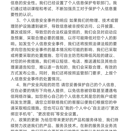
信息的安全性。我们已经设置了个人信息保护专职部门。我
们通过培训课程和考试，不断加强员工对于保护个人信息重
要性的认识。
3、个人信息安全事件的响应 如果我们的物理、技术或管
理防护设施遭到破坏，导致信息被非授权访问、公开披露、
篡改或毁坏，导致您的合法权益受损的，我们会及时启动应
急预案，采取合理必要的措施，以尽可能降低对您个人的影
响。如发生个人信息安全事件，我们还将按照法律法规的要
求向您告知安全事件的基本情况和可能的影响、我们已采取
或将要采取的处置措施、您可自主防范和降低风险的建议、
对您的补救措施。我们将以短信、电话、推送通知及其他合
理渠道告知您，难以逐一告知的，我们会采取合理、有效的
方式发布公告。同时，我们还将按照监管部门要求，上报个
人信息安全事件的处置情况。
4、账户安全风险的防范 请您妥善保护自己的个人信息，
仅在必要的情形下向他人提供，以免信息被窃取甚至遭遇电
信网络诈骗。如您担心自己的个人信息尤其是您的账户或密
码发生泄露，请您立即联络我们的客服以便我们根据您的申
请采取相应措施。您也可以在“我的-个人中心”自主进行“更改
绑定手机号”、“更改密码”等安全设置。
六、政策的更新 为给您带来更好的产品和服务体验，我们持
续努力改进我们的产品、服务及技术。在新的服务及业务流