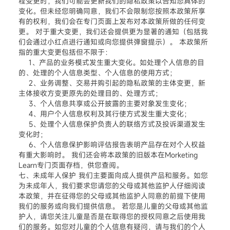
程变更时，我们可能会更新我们的隐私政策以告知您具体的
变化。但未经您明确同意，我们不会限制您按照本政策所享
有的权利，我们会在专门页面上发布对本政策所做的任何变
更。 对于重大变更，我们还会提供更为显著的通知（包括我
们会通过小红点进行通知或向您提供弹窗提示）。 本政策所
指的重大变更包括但不限于：
1、产品的业务模式发生重大变化。如处理个人信息的目
的、处理的个人信息类型、个人信息的使用方式；
2、业务调整、交易并购引起的隐私政策的主体变更，新
主体接收方变更原先的处理目的、处理方式；
3、个人信息共享或公开披露的主要对象发生变化；
4、用户个人信息权利及其行使方式发生重大变化；
5、处理个人信息保护负责人的联络方式及投诉渠道发生
变化时；
6、个人信息保护影响评估报告表明产品存在对个人权益
有重大影响时。 我们还会将本政策的旧版本在Morketing
Learn专门页面存档，供您查阅。
七、未成年人保护 我们主要面向成人提供产品和服务。如您
为未成年人，我们要求您请您的父母或其他监护人仔细阅读
本政策，并在征得您的父母或其他监护人同意的前提下使用
我们的服务或向我们提供信息。 若您是儿童的父母或其他监
护人，请您关注儿童是否是在取得您的授权同意之后使用我
们的服务。如您对儿童的个人信息有疑问，请与我们的个人