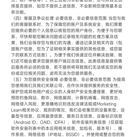
择是否提供，如您不提供上述信息，不会影响您使用基本业
务功能。
（四）客服及争议处理 必要信息、非必要信息范围 当您与我
们的客服联系时，为了保障您的账户及系统安全，我们需要
您提供必要的个人信息以核验您的用户身份。为便于与您联
系、尽快帮助您解决问题或记录相关问题的处理方案及结
果，我们会保存您与我们的沟通、通话记录及相关内容（包
括账户信息、您为了证明相关事实提供的其他信息，或您留
下的联系方式信息）。为便于我们快速定位并解决故障，我
们还可能会要求您提供客户端日志信息。此类信息是提供售
后服务所必须的信息，若不提供将导致我们无法核实您的身
份或定位相关问题，进而无法为您提供服务。
（五）为您提供安全保障 必要信息、非必要信息范围 为提高
您使用我们及我们关联公司、合作伙伴提供服务的安全性，
保护您或其他用户或公众的人身财产安全免遭侵害，更好地
预防钓鱼网站、欺诈、网络漏洞、计算机病毒、网络攻击、
网络侵入风险，更准确地识别违反法律法规或Morketing
Learn相关协议、规则的情况，我们会收集您的设备类型、设
备型号信息、应用崩溃信息、服务日志信息、设备标识信息
（Android ID、OAID、IDFA），软件安装列表信息（仅获取
软件安装列表中的本应用相关信息，如包名、版本号）、操
作系统、网络信息（IP地址、BSSID）。并使用或整合您的账