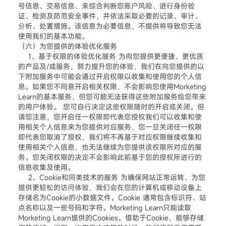
号信息、交易信息、来综合判断您账户风险、进行身份验
证、检测及防范安全事件，并依法采取必要的记录、审计、
分析、处置措施。该信息为必要信息，不提供将导致您无法
使用我们的基本功能。
（六）为您提供的体验优化服务
1、基于权限的体验优化服务 为向您提供更便捷、更优质
的产品及/或服务，努力提升您的体验，我们在向您提供的以
下附加服务中可能会通过开启权限以收集和使用您的个人信
息。如果您不同意开启相关权限，不会影响您使用Morketing
Learn的基本服务，但您可能无法获得这些附加服务给您带来
的用户体验。 您可自行决定这些权限随时的开启或关闭。但
请您注意，您开启任一权限即代表您授权我们可以收集和使
用相关个人信息来为您提供对应服务，您一旦关闭任一权限
即代表您取消了授权，我们将不再基于对应权限继续收集和
使用相关个人信息，也无法继续为您提供该权限所对应的服
务。您关闭权限的决定不会影响此前基于您的授权所进行的
信息收集及使用。
2、Cookie和同类技术的服务 为确保网站正常运转、为您
提供更轻松的访问体验，我们会在您的计算机或移动设备上
存储名为Cookie的小数据文件。Cookie 通常包含标识符、站
点名称以及一些号码和字符。Morketing Learn只能读取
Morketing Learn提供的Cookies。借助于Cookie，能够存储