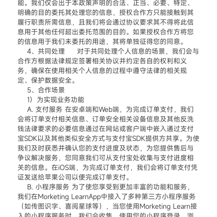
能。我们仅会出于本政策声明的合法、正当、必要、特定、
明确的目的委托其处理您的信息，授权合作方只能接触到其
履行职责所需信息，且我们将会通过协议要求其不得将此信
息用于其他任何超出委托范围的目的。如果授权合作方将您
的信息用于我们未委托的用途，其将单独征得您的同意。
4、共同处理 对于共同处理个人信息的场景，我们会与
合作方根据法律规定签署相关协议并约定各自的权利和义
务，确保在使用相关个人信息的过程中遵守法律的相关规
定、保护数据安全。
5、合作场景
1) 为实现业务功能
A. 支付服务 在安卓端和Web端，为完成订单支付，我们
会将订单支付相关信息、订单安全相关设备信息及其他反洗
钱法律要求的必要信息通过在网站或客户端中嵌入通过支付
宝SDK以及其他类似安全方式与支付宝SDK提供方共享。为使
我们及时获悉并确认您的支付进度及状态，为您提供售后与
争议解决服务，您同意我们可从支付宝处收集与支付进度相
关的信息。在iOS端，为完成订单支付，我们会将订单支付凭
证发送给苹果公司以便完成订单支付。
B. 小程序服务 为了使您享受到更加丰富的功能和服务，
我们在Morketing LearnApp中接入了多种第三方小程序服务
（如传图识字、喜阅星球等），当您使用Morketing Learn接
入的小程序服务时，我们会收集、使用您的小程序登录、浏