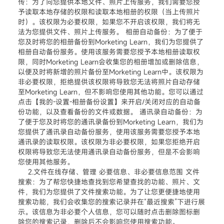
传：为了向您提供本地文件、照片上传服务，我们需要您授
予读取本地存储的权限和读取本地相册的权限（当上传照片
时）。该权限为必要权限，如果您不开启该权限，我们将无
法为您提供文件、照片上传服务。 相册自动备份：为了便于
您及时将您的相册备份到Morketing Learn，我们为您提供了
相册自动备份服务。使用该服务需要您授予本地相册读取权
限，同时Morketing Learn会收集您的相册增加或删除信息，
以便及时将新增的照片备份至Morketing Learn中。该权限为
非必要权限，拒绝提供该权限将导致您无法将照片自动存储
至Morketing Learn，但不影响您使用其他功能。您可以通过
点击【我的-设置-相册备份设置】来开启/关闭对应的自动备
份功能，以及查看备份的文件或数据。 通讯录自动备份：为
了便于您及时将您的通讯录备份到Morketing Learn，我们为
您提供了通讯录自动备份服务，使用该服务需要您授予本地
通讯录的读取权限。该权限为非必要权限，如果您拒绝开启
权限将导致您无法使用通讯录自动备份服务，但是不会影响
您使用其他服务。
2.文件在线存储、管理 必要信息、非必要信息范围 文件
搜索：为了帮您快捷地查找到您希望查找的功能、照片、文
件，我们为您提供了文件搜索功能。为了让您更便捷地使用
搜索功能，我们会收集您的搜索记录并在“最近搜索”下进行展
示。该信息为非必要个人信息，您可以随时点击删除图标删
除您的搜索记录，删除后不会影响您使用搜索功能。