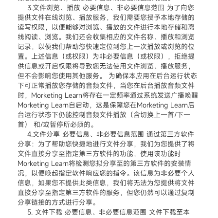
3.文件浏览、播放 必要信息、非必要信息范围 为了向您
提供文件在线浏览、播放服务，我们需要您授予本地存储的
读写权限，以便能够对浏览、播放的文件进行本地存储和离
线阅读、浏览。我们还会收集相应的文件名称、播放和浏览
记录，以便我们帮助您快速定位到您上一次播放或浏览的位
置。上述信息（或权限）为非必要信息（或权限），拒绝提
供信息或开启权限将导致您无法使用文件浏览、播放服务，
但不会影响您使用其他服务。 为确保本应用在后台运行状态
下可正常播放您存储的音频文件，当您在后台播放音频文件
时，Morketing Learn将存在一定频率通过系统发送广播唤醒
Morketing Learn自启动，这是保障您在Morketing Learn后
台运行状态下仍能控制音频文件播放（含切换上一首/下一
首） 和/或暂停所必须的。
4.文件分享 必要信息、非必要信息范围 通过第三方软件
分享：为了帮助您快捷地进行文件分享，我们为您提供了将
文件直接分享至指定第三方软件的功能，使用该功能时
Morketing Learn将检测您拟分享至的第三方软件的安装情
况，以便唤起指定软件响应您的指令。该信息为非必要个人
信息，如果您不提供此类信息，我们将无法为您提供将文件
直接分享至指定第三方软件的服务，但您仍然可以通过复制
分享链接的方式进行分享。
5. 文件下载 必要信息、非必要信息范围 文件下载至本