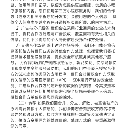
览、使用等操作记录，以便为您提供更加便捷、优质的小程
序服务和内容。您在使用第三方小程序服务时，我们的合作
方（通常为相关小程序的开发者）会使用您的个人信息， 具
体个人信息类型以小程序开通授权页面所展示的内容为准。
2) 广告与分析服务 我们会在采用行业通用的安全技术前
提下，委托合作方处理与广告投放、覆盖面和有效性相关的
信息。我们不会将您的个人身份信息委托合作方处理。
3) 其他合作场景 除上述合作场景外，我们还可能会将信
息委托给支持我们业务的其他合作方处理，包括受我们委托
提供技术基础设施服务、提供安全审核服务或其他客户服
务。 为保障我们客户端的稳定运行、功能实现，使您能够使
用和享受更多的服务及功能，我们的应用中会嵌入授权合作
方的SDK或其他类似的应用程序。我们会对授权合作方获取
有关信息的应用程序接口（API）、SDK进行严格的安全检
测，并与授权合作方约定严格的数据保护措施，令其按照本
政策以及其他任何相关的保密和安全措施来处理个人信息。
授权合作方单独取得您同意的除外。
（二）转移 如果我们因合并、分立、解散、被宣告破产的
原因需要转移个人信息的，我们会向您告知接收方的名称或
者姓名和联系方式。接收方将继续履行本政策及其他法定义
务。接收方变更原先的处理目的、处理方式的，会重新取得
您的同意。