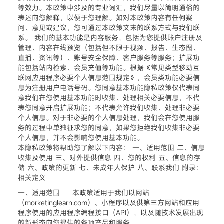
等效力。本政策中涉及的专业词汇，我们尽量以简明通俗的
表述向您解释，以便于您理解。如对本政策内容有任何疑
问、意见或建议，您可通过本政策文末的联系方式与我们联
系。 我们的基本功能是内容服务，包括为您提供账户注册及
管理、内容在线预览（包括但不限于视频、报告、生态图、
直播、资讯等）、账号安全保障、客户服务等服务；扩展功
能包括站内检索、会员充值等功能。根据《常见类型移动互
联网应用程序必要个人信息范围规定》，会员类功能必要信
息为注册用户电话号码。您同意基本功能隐私政策仅代表同
意我们在您使用基本功能时收集、处理相关必要信息，不代
表您同意开启扩展功能；不代表允许我们收集、处理非必要
个人信息。对于非必要的个人信息处理，我们会在您使用服
务的过程中单独征求您的同意，如果您拒绝我们收集非必要
个人信息，并不会影响您使用基本功能。
本隐私政策将帮助您了解以下内容： 一、适用范围 二、信息
收集及使用 三、对外提供信息 四、您的权利 五、信息的存
储 六、政策的更新 七、未成年人保护 八、联系我们 附录：
相关定义
一、适用范围 本政策适用于我们以网站
（morketinglearn.com）、小程序以及供第三方网站和应用
程序使用的应用程序编程接口（API），以及随技术发展出现
的新形态向您提供的各项产品和服务。