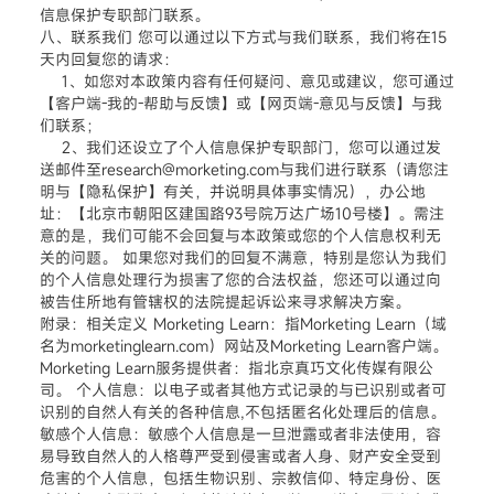
信息保护专职部门联系。
八、联系我们 您可以通过以下方式与我们联系，我们将在15
天内回复您的请求：
1、如您对本政策内容有任何疑问、意见或建议，您可通过
【客户端-我的-帮助与反馈】或【网页端-意见与反馈】与我
们联系；
2、我们还设立了个人信息保护专职部门，您可以通过发
送邮件至research@morketing.com与我们进行联系（请您注
明与【隐私保护】有关，并说明具体事实情况），办公地
址：【北京市朝阳区建国路93号院万达广场10号楼】。需注
意的是，我们可能不会回复与本政策或您的个人信息权利无
关的问题。 如果您对我们的回复不满意，特别是您认为我们
的个人信息处理行为损害了您的合法权益，您还可以通过向
被告住所地有管辖权的法院提起诉讼来寻求解决方案。
附录：相关定义 Morketing Learn：指Morketing Learn（域
名为morketinglearn.com）网站及Morketing Learn客户端。
Morketing Learn服务提供者：指北京真巧文化传媒有限公
司。 个人信息：以电子或者其他方式记录的与已识别或者可
识别的自然人有关的各种信息,不包括匿名化处理后的信息。
敏感个人信息：敏感个人信息是一旦泄露或者非法使用，容
易导致自然人的人格尊严受到侵害或者人身、财产安全受到
危害的个人信息，包括生物识别、宗教信仰、特定身份、医