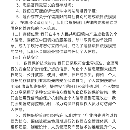
3、您是否同意更长的留存期间；
4、我们在可能的诉讼案件中向法院进行举证；
5、是否存在关于保留期限的其他特别约定或法律法规规
定。 在超出保留期间后，我们会根据适用法律的要求删除或
匿名化处理您的个人信息。
（二）存储位置 我们在中华人民共和国境内产生或收集的个
人信息，存储在中国境内的服务器。除非取得您的单独同
意，或为了履行与您订立的合同，或为了遵循法律法规规定
的义务，我们不会向境外提供您的任何个人信息。
（三）存储安全
1、 数据保护技术措施 我们已采取符合业界标准、合理可
行的安全防护措施保护您的信息，防止个人信息遭到未经授
权访问、公开披露、使用、修改、损坏或丢失。例如，个人
数据的存储使用业界领先的安全保障机制；个人数据获取采
用SSL协议加密保护，提供安全的HTTPS访问机制；个人数据
的分享采用了多种安全审核方案和防止窃取的保护措施；我
们会使用受信赖的保护机制防止个人信息遭到恶意攻击；我
们会部署访问控制机制，尽力确保只有授权人员才可访问个
人信息。
2、数据保护管理组织措施 我们建立了行业内先进的以数
据为核心、围绕数据生命周期进行的数据安全管理体系，从
组织建设、制度设计、人员管理及产品技术的维度提升个人