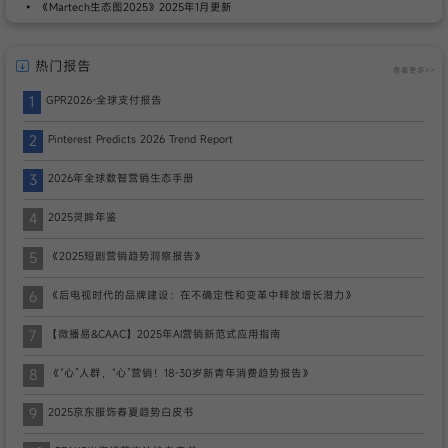
《Martech生态图2025》2025年1月更新
热门报告
查看更多>>
1
GPR2026-全球支付报告
2
Pinterest Predicts 2026 Trend Report
3
2026年全球数智营销生态手册
4
2025灵眸年鉴
5
《2025短剧营销趋势洞察报告》
6
《后电视时代的品牌建设：在不确定性和变革中释放增长潜力》
7
【微播易&CAAC】2025年AI营销新范式应用指南
8
《“心”人群，“心”营销！18-30岁新青年消费趋势报告》
9
2025京东服饰春夏趋势白皮书