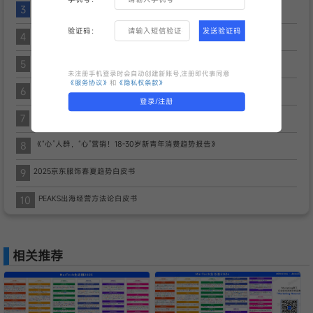
3
2026年全球数智营销生态手册
验证码：
发送验证码
4
2025灵眸年鉴
5
《2025短剧营销趋势洞察报告》
未注册手机登录时会自动创建新账号,注册即代表同意
《服务协议》
和
《隐私权条款》
6
《后电视时代的品牌建设：在不确定性和变革中释放增长潜力》
登录/注册
7
【微播易&CAAC】2025年AI营销新范式应用指南
8
《“心”人群，“心”营销！18-30岁新青年消费趋势报告》
9
2025京东服饰春夏趋势白皮书
10
PEAKS出海经营方法论白皮书
相关推荐