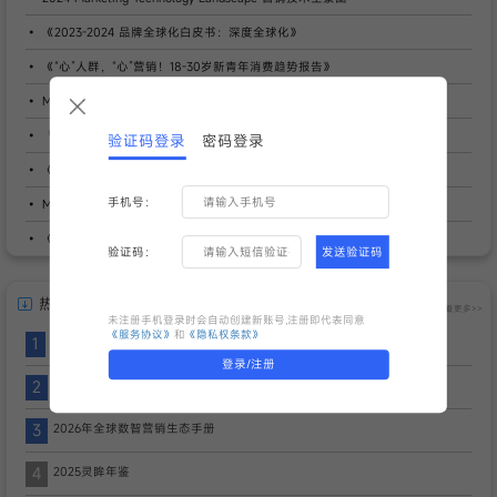
《2023-2024 品牌全球化白皮书：深度全球化》
《“心”人群，“心”营销！18-30岁新青年消费趋势报告》
Morketing Research《MarTech生态图》（2024年6月更新）
「2025年营销日历」近200个营销节点，解锁3大趋势！
验证码登录
密码登录
《MarTech生态图2025》2025年7月更新发布
手机号：
Morketing Research《MarTech生态图》（2024年3月更新）
《Martech生态图2025》2025年1月更新
验证码：
发送验证码
热门报告
查看更多>>
未注册手机登录时会自动创建新账号,注册即代表同意
《服务协议》
和
《隐私权条款》
1
GPR2026-全球支付报告
登录/注册
2
Pinterest Predicts 2026 Trend Report
3
2026年全球数智营销生态手册
4
2025灵眸年鉴