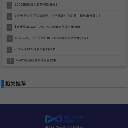
5
《2025短剧营销趋势洞察报告》
6
《后电视时代的品牌建设：在不确定性和变革中释放增长潜力》
7
【微播易&CAAC】2025年AI营销新范式应用指南
8
《“心”人群，“心”营销！18-30岁新青年消费趋势报告》
9
2025京东服饰春夏趋势白皮书
10
PEAKS出海经营方法论白皮书
相关推荐
营销人的一站式成长平台