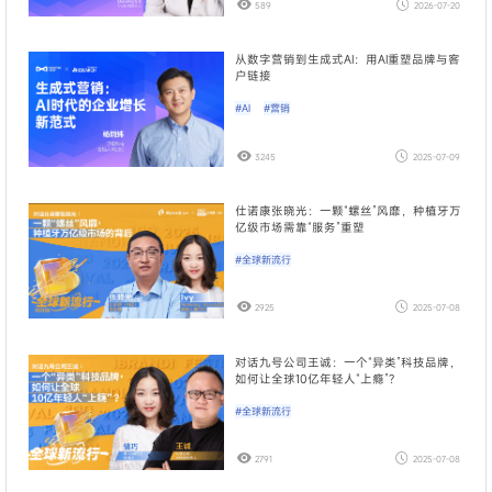
589
2026-07-20
从数字营销到生成式AI：用AI重塑品牌与客
户链接
#AI
#营销
3245
2025-07-09
仕诺康张晓光：一颗“螺丝”风靡，种植牙万
亿级市场需靠“服务”重塑
#全球新流行
2925
2025-07-08
对话九号公司王诚：一个“异类”科技品牌，
如何让全球10亿年轻人“上瘾”？
#全球新流行
2791
2025-07-08