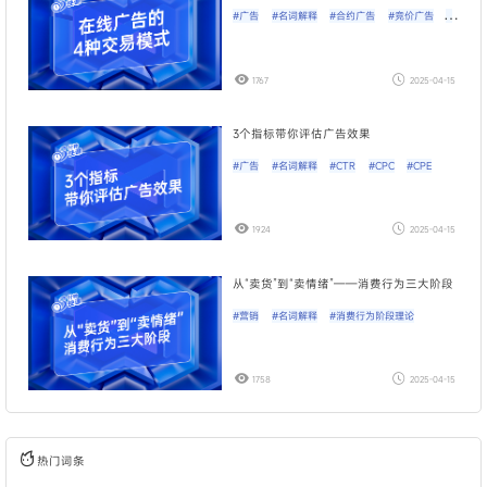
#广告
#名词解释
#合约广告
#竞价广告
#
程序化广告
#原生广告
1767
2025-04-15
3个指标带你评估广告效果
#广告
#名词解释
#CTR
#CPC
#CPE
1924
2025-04-15
从“卖货”到“卖情绪”——消费行为三大阶段
#营销
#名词解释
#消费行为阶段理论
1758
2025-04-15
热门词条