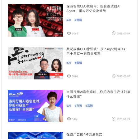
深演智能CEO黄晓南：组合型武器AI
Agent，重构万亿级决策战
#AI
#营销
3066
2025-07-07
数说故事CEO徐亚波：从insight到sales，
用十年写一则商业寓言
#AI
#营销
2894
2025-07-07
当同行用AI卷创意时，你的内容生产还能靠
什么突围？
#AI
#市场
#营销
3474
2025-04-23
在线广告的4种交易模式