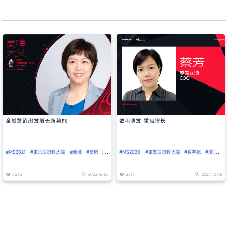
全域营销激发增长新势能
数积薄发 重启增长
#MS2021
#第六届灵眸大赏
#全域
#营销
#
#MS2020
#第五届灵眸大赏
#数字化
#增长
增长
#营销
3533
2023-12-06
3813
2023-12-06