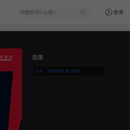
登录
选集
试看
数积薄发 重启增长