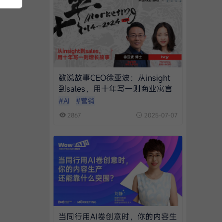
数说故事CEO徐亚波：从insight
到sales，用十年写一则商业寓言
#AI
#营销
2867
2025-07-07
当同行用AI卷创意时，你的内容生