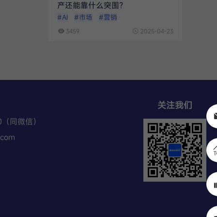
产还能靠什么突围？
#AI
#市场
#营销
3459
2025-04-23
关注我们
70（同微信）
.com