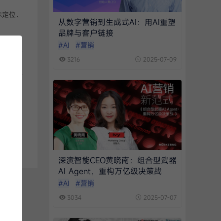
标定位、
从数字营销到生成式AI：用AI重塑
品牌与客户链接
求和行为
#AI
#营销
体验和忠
3216
2025-07-09
制定更科
营销解决
更精准的
用数据
深演智能CEO黄晓南：组合型武器
AI Agent，重构万亿级决策战
#AI
#营销
3034
2025-07-07