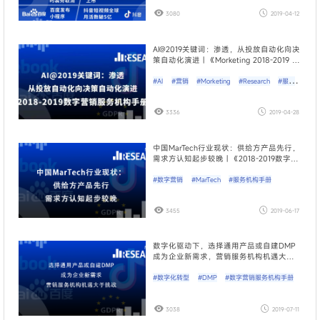
3080
2019-04-12
AI@2019关键词：渗透，从投放自动化向决
策自动化演进 | 《Morketing 2018-2019 数
字营销服务机构手册》②
#AI
#营销
#Morketing
#Research
#服务
机构手册
3336
2019-04-28
中国MarTech行业现状：供给方产品先行，
需求方认知起步较晚 | 《2018-2019数字营
销服务机构手册》③
#数字营销
#MarTech
#服务机构手册
3455
2019-06-17
数字化驱动下，选择通用产品或自建DMP
成为企业新需求，营销服务机构机遇大于
挑战 ​|《Morketing2018-2019数字营销服务
机构手册》④
#数字化转型
#DMP
#数字营销服务机构手册
3038
2019-07-11