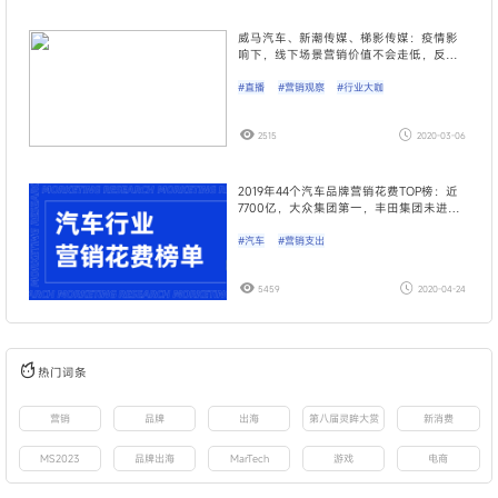
威马汽车、新潮传媒、梯影传媒：疫情影
响下，线下场景营销价值不会走低，反而
一直被低估 | Morketing Live系列01期
#直播
#营销观察
#行业大咖
2515
2020-03-06
2019年44个汽车品牌营销花费TOP榜：近
7700亿，大众集团第一，丰田集团未进前
十｜Morketing Research榜单
#汽车
#营销支出
5459
2020-04-24
热门词条
营销
品牌
出海
第八届灵眸大赏
新消费
MS2023
品牌出海
MarTech
游戏
电商