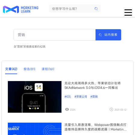
站内搜索
含"营销"的搜索结果约42条
文章(42)
报告(81)
课程(161)
无论大戏闹得多火热，苹果依旧计划将
SKAdNetwork 3.0与iOS14.6一同推出
#IOS
#苹果公司
#营销
2305
2021-05-12
流量引入易激活难，Webpower围绕触点打
造维持品牌持久度的战略武器 | Morketing
研究院MarTech行业调研03期