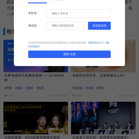
的是通过创意去把这些技术整合起来，让它真正的能够去解决两个
方面的问题：一个方面是洞察到用户的需求，解决用户的问题，另
手机号：
一方面是解决这个品牌想要去传达的一些品牌理念。”
验证码：
发送验证码
相关推荐
未注册手机登录时会自动创建新账号,注册即代表同意
《服务协议》
和
《隐
私权条款》
登录/注册
社群电商时代的爆品逻辑——以TikTok为
互联网生态巨变，出海营销怎么玩？
例
#营销
#爆品
#社群
#电商
#互联网
#出海
#营销
3185
2024-02-27
3396
2024-01-23
内容即赛道，2023品牌电商增长密码
出海走入深水区，如何再谈品牌建设？