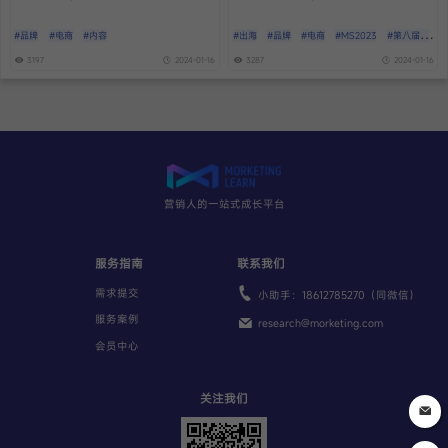
#品牌
#电商
#内容
#出海
#品牌
#电商
#MS2023
#第八届灵
眸大赏
3197
2024-01-16
3287
2024-01-16
营销人的一站式成长平台
服务指南
联系我们
需求提交
小助手：18612785270（同微信）
服务案例
research@morketing.com
会员中心
关注我们