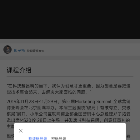
郑子拓
资深营销专家
课程介绍
“在科技越昌明的当下，我认为创意才更重要，因为创意是要把这
些技术整合起来，去解决大家面临的问题。”
2019年11月28日-11月29日，第四届Morketing Summit 全球营销
商业峰会在北京圆满举办。本届主题围绕“破局｜有破有立，突破
棋局”展开，小米公司互联网商业部全国营销中心总经理郑子拓受
邀出席MS2019 28日上午场，并发表《科技昌明，创意任重》的
主题演讲。
他谈到，“我们用到了很多技术去赋能这些营销形式，但是更重要
验证码登录
密码登录