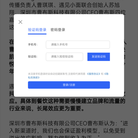
传播负责人曹琪琪、遇见小面联合创始人苏旭
翔、深圳市曹布斯科技有限公司CEO曹布斯四位
嘉宾一起就《2024，品牌创新及渠道发展探讨》
这一主题展开了圆桌讨论。
验证码登录
密码登录
在圆桌讨论中，
上
海家化 | 双妹 品牌传播负责人
手机号：
曹琪琪表示，现在在美妆护肤行业，不仅要解决
肌肤问题，还要给消费者带来更
多舒缓疗愈的愉
验证码：
发送验证码
悦
感受。双妹一直坚持建设线上渠道，并且在今
年会重点拓展小红书渠道。
未注册手机登录时会自动创建新账号,注册即代表同意
《服务协议》
和
《隐
私权条款》
遇见小面联合创始人苏旭翔在品牌实践中发现，
登录/注册
抖音具有更强的爆发力，而小红书更注重长尾效
应。具体到餐饮这种需要慢慢建立品牌和流量的
行业来说，长尾效应更为重要。
深圳市曹布斯科技有限公司CEO曹布斯认为：“进
入新渠道时，我们也会保证盈利模型，以免受到