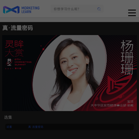
真·流量密码
选集
试看
真·流量密码