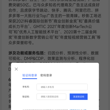
费突破50亿。已与众多知名代理商及广告主达成良好
合作，且虏获字节跳动、快手、腾讯、阿里巴巴、拼
多多等一大批行业Top广告主的一致青睐。秒影工场还
荣获2021科睿国际创新节“商业创新金奖”和“最具价值
成长力平台”、GMTIC 2021“年度创新MarTech公
司”和“优秀人工智能技术平台”、2020第十二届金网
奖“年度创新数字营销公司”和“年度短视频营销工具”等
众多荣誉称号。
涉及功能或服务包括：
归因分析、预测性分析、数据
可视化、DMP&CDP、效果监测与分析、程序化创
意、营销自动化、DSP&Ad Network、Trading
Desk、内容管理与分发。
验证码登录
密码登录
6. 数云：
数云是全域消费者增长解决方案提供商，十
年来，秉持“让营销更有价值”的使命，通过整合“软件
手机号：
产品”和“运营服务”的一体化解决方案，支持品牌零售
企业建立全域消费者运营体系，驱动全域消费者增
验证码：
发送验证码
长。目前，已服务超过7000家品牌零售企业，涵盖了
服装、美妆、母婴、食品、3C电子、家居等多个细分