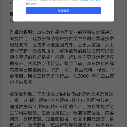
未注册手机登录时会自动创建新账号,注册即代表同意
《服务协议》
和
《隐
行业的知名品牌。
私权条款》
登录/注册
涉及功能或服务包括：
数据可视化、DMP&CDP、
CRM、SCRM、营销自动化。
7. 卓尔数科：
卓尔数科是中国专业的营销技术解决方
案提供商，致力于帮助客户提供全生命周期营销技术
服务支持，区域市场覆盖国内外。基于大数据、人工
智能等新一代信息技术，卓尔数科的解决方案可以实
现全渠道的数据采集与打通，帮助客户更好地管理数
据资产，实现数字化转型。截至目前，卓尔数科的解
决方案已覆盖美妆、个护、3C、食品饮料、母婴、平
台电商、网服工具等多个行业，为3000+不同企业客
户提供服务。
卓尔数科致力于为企业提供MarTech营销技术及解决
方案，以“精准营销+内容营销+数字化运营”为核心，
通过数据场“公域+商域+私域”的结合，为企业提供全
生命周期服务。主要服务包括：精准投放运营、内容
创意、品牌策略、短视频拍摄、社交电商代运营、数
据分析、数据洞察、私域运营等营销服务，携手客户