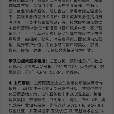
数据赋能营销，为品牌提供定制化产品和服务，如全
域解决方案、营销自动化、客户关系管理、电商运
营、商业智能等服务，帮助企业与消费者建立深度关
系，实现业务的可持续增长：其中数据业务包括消费
者洞察，会员体系和权益设计等，技术服务涵盖数据
中台和营销中台设计和搭建（客户服务中台，客户营
销平台，云平台基础架构）帮助品牌主在多维度的应
用场景，如招新、复购、消费者洞察方面实现精准营
销，提升客户价值。主要服务的客户跨美妆、家清、
食品、服饰、健康、3C等知名大快消零售行业。
涉及功能或服务包括：
归因分析、预测性分析、数据
可视化、APP&网站分析、DMP&CDP、受众数据、效
果监测与分析、CRM、SCRM、小程序。
4. 上海雍熙：
上海雍熙是企业的数字化赋能战略合作
伙伴，我们专注于高端定制开发与升级，并提供数字
化营销落地方案。13年服务数十家500强企业，包括
建发集团、宁德时代、浪潮集团、博世、3M、GE、美
凯龙等行业知名品牌。先后通过ISO9001和ISO27001
双重认证，并获得国家“双软认证”及“高新技术企业”认