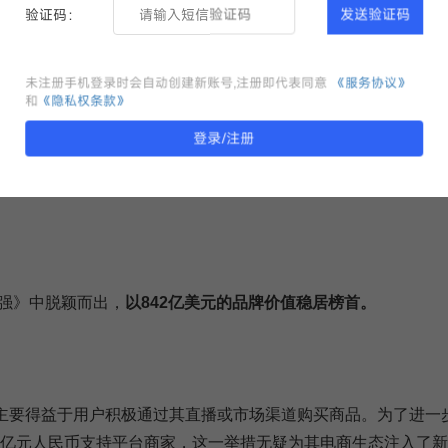
验证码：
发送验证码
未注册手机登录时会自动创建新账号,注册即代表同意
《服务协议》
和
《隐私权条款》
登录/注册
中，2024年中国品牌价值榜单又呈现了哪些引人注目的看点呢
500强》中脱颖而出，
以842亿美元的品牌价值稳居榜首。
主要得益于用户积极通过其直播或市场渠道购买商品。为了进一
0亿元人民币支持平台商家，这一举措无疑为其电商生态注入了新