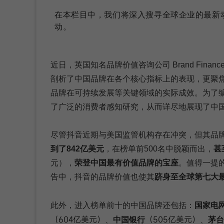
在本栏目中，我们将深入搜寻全球企业的最新
动。
近日，英国知名品牌价值咨询公司 Brand Fina
剖析了中国品牌在各个核心指标上的表现，更聚
品牌在可持续发展等关键领域的实际成效。为了编制这
了广泛的消费者感知研究，从而详尽地展现了中
尽管抖音近期与美国监管机构存在冲突，但其品
到了842亿美元
，在榜单前500名中脱颖而出，
甚
元），
荣登中国最有价值品牌的宝座
。值得一提的是
告中，抖音的品牌价值也使其
跻身至全球第七大
此外，进入榜单前十的中国品牌还包括：
国家电
（604亿美元）
（505亿美元）
、
中国银行
、
茅台