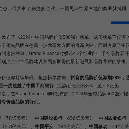
动态，带大家了解更多企业，一同见证世界各地的商业脉搏跳
nce 发布了《2024年中国品牌价值500强》榜单。这份榜单不仅深
焦了领先品牌在创新、技术研发方面的最新突破，同时考察了中
份榜单，Brand Finance对横跨41个行业的上千个品牌展开
国顶尖企业在品牌建设方面所取得的最新进展和品牌背后的故事
牌价值却持续攀升。根据榜单数据，
抖音的品牌价值激增28%，
至一度超越了中国工商银行
（品牌价值增长3%，至718亿美
，在Brand Finance同时发布的《2024年全球品牌500强》报
最有价值品牌的行列。
（711亿美元）
（656亿美元）
网
、
中国建设银行
、
中国农业银行
（501亿美元）
（444亿美元）
（442亿美
、
中国平安
、
中国移动