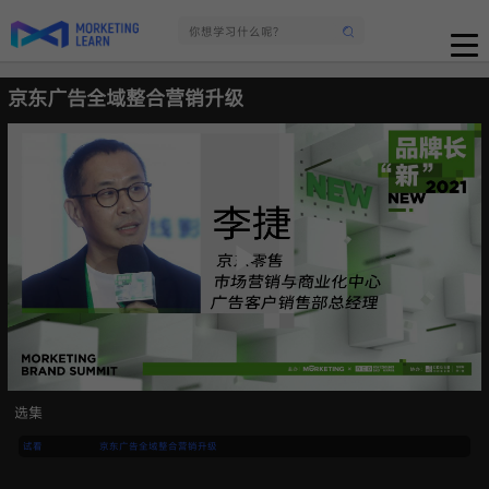
京东广告全域整合营销升级
选集
试看
京东广告全域整合营销升级