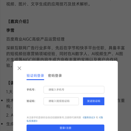
视频、图片、文字生成的应用技巧及技术解析。
【嘉宾介绍】
李雪
百度商业AIGC高级产品运营经理
深耕互联网广告行业多年，先后在字节和快手平台任职，具备丰富
的短视频创意营销领域经验，同时在AI数字人、AI视频生产、AI图
片生成等AIGC创意内容生成方向有丰富的实践以及客户合作经
验。
验证码登录
密码登录
【课程大纲】
手机号：
1.大模型带来时代新机遇
技术的变革在重塑整个营销场景，从内容、到广告、经营等都在重
验证码：
发送验证码
构，内容是最早在AI场景落地应用的
2. AI视频创意新玩法
未注册手机登录时会自动创建新账号,注册即代表同意
《服务协议》
和
《隐
私权条款》
生成式新技术对视频生产环节的重塑
登录/注册