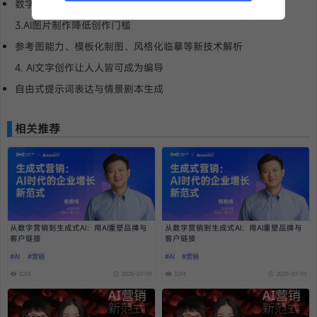
数字人技术的应用
3.AI图片制作降低创作门槛
参考图能力、模板化制图、风格化临摹等新技术解析
4. AI文字创作让人人皆可成为编导
自由式提示词表达与情景剧本生成
相关推荐
从数字营销到生成式AI：用AI重塑品牌与
从数字营销到生成式AI：用AI重塑品牌与
客户链接
客户链接
#AI
#营销
#AI
#营销
3214
2025-07-09
3214
2025-07-09